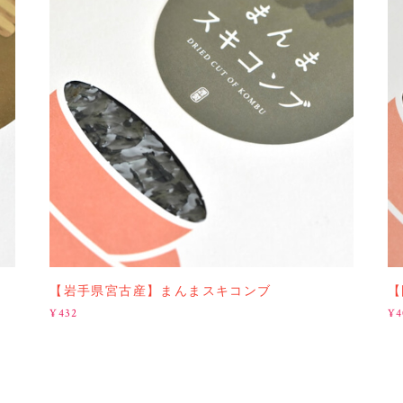
【岩手県宮古産】まんまスキコンブ
【
¥432
¥4