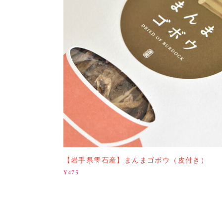
【岩手県雫石産】まんまゴボウ（皮付き）
¥475