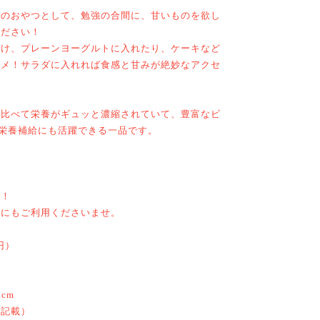
んのおやつとして、勉強の合間に、甘いものを欲し
ください！
だけ、プレーンヨーグルトに入れたり、ケーキなど
スメ！サラダに入れれば食感と甘みが絶妙なアクセ
に比べて栄養がギュッと濃縮されていて、豊富なビ
栄養補給にも活躍できる一品です。
す！
どにもご利用くださいませ。
円）
5cm
に記載）