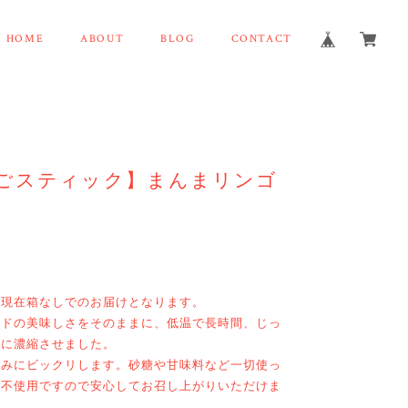
HOME
ABOUT
BLOG
CONTACT
んごスティック】まんまリンゴ
い現在箱なしでのお届けとなります。
ルドの美味しさをそのままに、低温で長時間、じっ
状に濃縮させました。
甘みにビックリします。砂糖や甘味料など一切使っ
も不使用ですので安心してお召し上がりいただけま