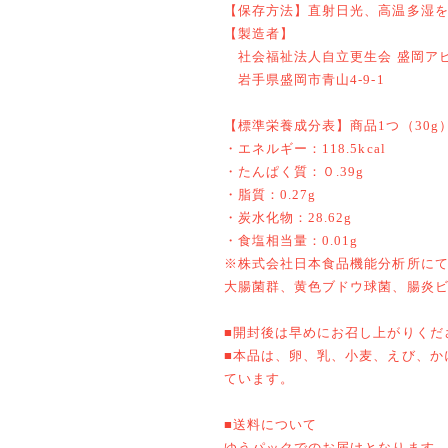
【保存方法】直射日光、高温多湿
【製造者】
社会福祉法人自立更生会 盛岡ア
岩手県盛岡市青山4-9-1
【標準栄養成分表】商品1つ（30g
・エネルギー：118.5kcal
・たんぱく質：０.39g
・脂質：0.27g
・炭水化物：28.62g
・食塩相当量：0.01g
※株式会社日本食品機能分析所に
大腸菌群、黄色ブドウ球菌、腸炎
■開封後は早めにお召し上がりくだ
■本品は、卵、乳、小麦、えび、か
ています。
■送料について
ゆうパックでのお届けとなります