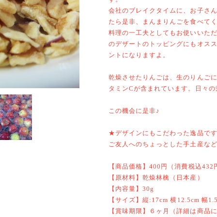
会社のブレイクタイムに、お子さ
たら是非、まんまりんごを食べて
料理の一工夫としてもお使いいた
のデザートのトッピングにもオス
ントになりますよ。
乾燥させたりんごは、生のりんご
タミンCが含まれています。日々の
この機会に是非♪
★デザインにもこだわった逸品で
ご友人へのちょっとした手土産な
【商品価格】400円（消費税込432
【原材料】乾燥林檎（日本産）
【内容量】30g
【サイズ】縦:17cm 横12.5cm 幅1.
【賞味期限】６ヶ月（詳細は商品