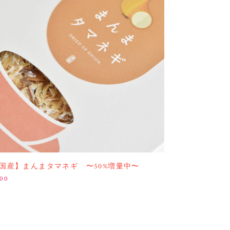
国産】まんまタマネギ 〜50%増量中〜
00