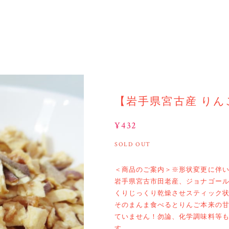
【岩手県宮古産 り
¥432
SOLD OUT
＜商品のご案内＞※形状変更に伴
岩手県宮古市田老産、ジョナゴー
くりじっくり乾燥させスティック
そのまんま食べるとりんご本来の
ていません！勿論、化学調味料等
す。