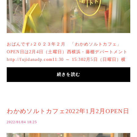
おばんです♪２０２３年２月 「わかめソルトカフェ」
OPEN日は2月4日（土曜日）西横浜・藤棚デパートメント
http://fujidanadp.com11:30 ～ 15:302月5日（日曜日）横
浜弘明寺・アキナイガーデンhttps://akinai.life...
続きを読む
わかめソルトカフェ2022年1月2月OPEN日
2022/01/04 18:25