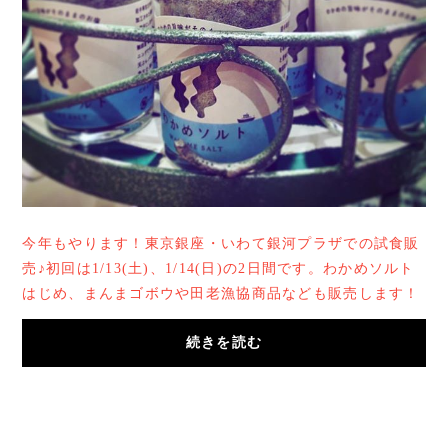
今年もやります！東京銀座・いわて銀河プラザでの試食販
売♪初回は1/13(土)、1/14(日)の2日間です。わかめソルト
はじめ、まんまゴボウや田老漁協商品なども販売します！
皆様のご来店お待ちしております♪http://www...
続きを読む