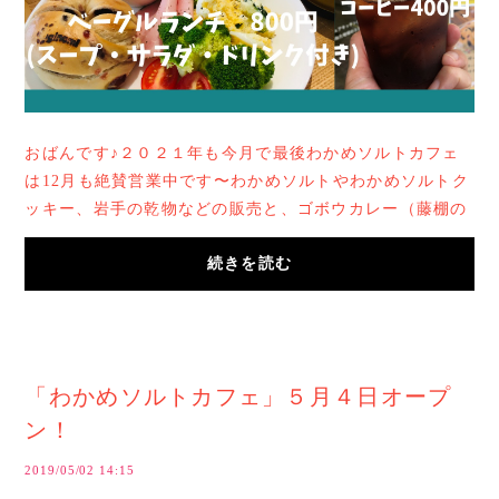
おばんです♪２０２１年も今月で最後わかめソルトカフェ
は12月も絶賛営業中です〜わかめソルトやわかめソルトク
ッキー、岩手の乾物などの販売と、ゴボウカレー（藤棚の
み）やベーグル、バナナケーキなどを美味しい...
続きを読む
「わかめソルトカフェ」５月４日オープ
ン！
2019/05/02 14:15