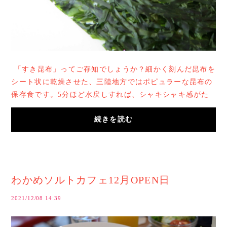
「すき昆布」ってご存知でしょうか？細かく刻んだ昆布を
シート状に乾燥させた、三陸地方ではポピュラーな昆布の
保存食です。5分ほど水戻しすれば、シャキシャキ感がた
まらない魅力的な素材になるのです。&n...
続きを読む
わかめソルトカフェ12月OPEN日
2021/12/08 14:39