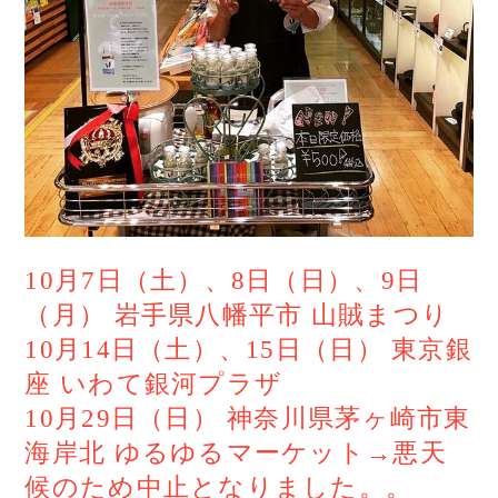
10
月
7
日（土）、
8
日（日）、
9
日
（月）
岩手県八幡平市
山賊まつり
10
月
14
日（土）、
15
日（日）
東京銀
座
いわて銀河プラザ
10
月
29
日（日）
神奈川県茅ヶ崎市東
海岸北
ゆるゆるマーケット→悪天
候のため中止となりました。。