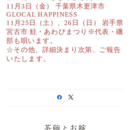
11
月
3
日（金）
千葉県木更津市
GLOCAL HAPPINESS
11
月
25
日（土）、
26
日（日）
岩手県
宮古市
鮭・あわびまつり※代表・磯
部も唄います。
☆
その他、詳細決まり次第、ご報告
いたします。