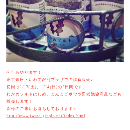
今年もやります！
東京銀座・いわて銀河プラザでの試食販売♪
初回は1/13(土)、1/14(日)の2日間です。
わかめソルトはじめ、まんまゴボウや田老漁協商品なども
販売します！
皆様のご来店お待ちしております♪
http://www.iwate-ginpla.net/index.html