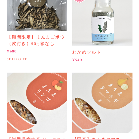
【期間限定】まんまゴボウ
（皮付き）50g 箱なし
¥680
わかめソルト
SOLD OUT
¥540