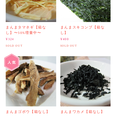
まんまタマネギ【箱な
まんまスキコンブ【箱な
し】〜50%増量中〜
し】
¥324
¥400
SOLD OUT
SOLD OUT
まんまゴボウ【箱なし】
まんまワカメ【箱なし】