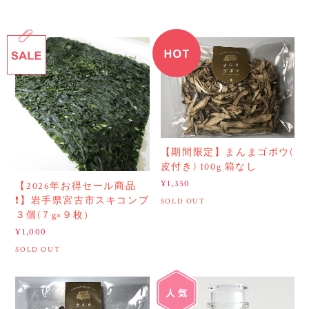
【期間限定】まんまゴボウ(
皮付き) 100g 箱なし
¥1,350
【2026年お得セール商品
❗️】岩手県宮古市スキコンブ
SOLD OUT
３個(７g×９枚）
¥1,000
SOLD OUT