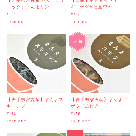
【岩手県宮古産 りんごステ
【国産】まんまタマネ
ィック】まんまリンゴ
ギ 〜50%増量中〜
¥432
¥400
SOLD OUT
SOLD OUT
【岩手県宮古産】まんまス
【岩手県雫石産】まんまゴ
キコンブ
ボウ（皮付き）
¥432
¥475
SOLD OUT
SOLD OUT