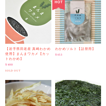
【岩手県田老産 真崎わかめ
わかめソルト【詰替用】
使用】まんまワカメ【カッ
¥453
トわかめ】
¥400
SOLD OUT