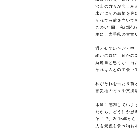
沢山の方々が悲しみ
未だにその感情を胸
それでも前を向いて
この6年間、私に関
主に、岩手県の宮古
通わせていただく中
誰かの為に、何かの
綺麗事と思うか
、当
それは人との出会い
私がそれを当たり前
被災地
の方々や支援
本当に感謝していま
だから、どうにか恩
そこで、2015年か
人も景色も食べ物も