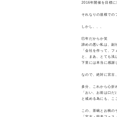
2016年開催を目標
それなりの規模での
しかし、、、
巳年だからか笑
諦めの悪い私は、副
「会社を作って、フ
と、まあ、とても浅
下里には本当に感謝
なので、絶対に宮古
多分、これから心折
「おい、お前は口だ
と戒める為にも、こ
この、茶碗とお椀の
「宮古・田老フェス