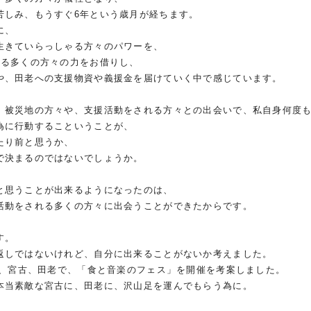
苦しみ、もうすぐ6年という歳月が経ちます。
に、
生きていらっしゃる方々のパワーを、
わる多くの方々の力をお借りし、
や、田老への支援物資や義援金を届けていく中で
感じています。
、被災地の方々や、支援活動をされる方々との
出会いで、私自身何度
為に行動するこということが、
たり前と思うか、
で決まるのではないでし
ょうか。
と思うことが出来るようになったのは、
活動をされる多くの方々に出会うことができたからで
す。
す。
返しではないけれど、自分に出来ることがない
か考えました。
ら、宮古、田老で、「食と音楽のフェス」を
開催を考案しました。
本当素敵な宮古に、田老に、沢山足を運んでも
らう為に。