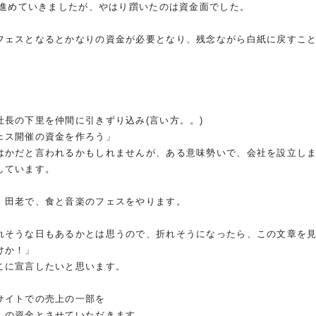
に進めていきましたが、やはり躓いたのは資
金面でした。
フェスとなるとかなりの資金が必要となり、残
念ながら白紙に戻すこ
社長の下里を仲間に引きずり込み(言い方。。
)
ェス開催の資金を作ろう」
はかだと言われるかもしれませんが、ある意味
勢いで、会社を設立し
しています。
、田老で、食と音楽のフェスをやります。
れそうな日もあるかとは思うので、折れそうに
なったら、この文章を
けか！」
こに宣言したいと思います。
サイトでの売上の一部を
」の資金とさせていただきます。