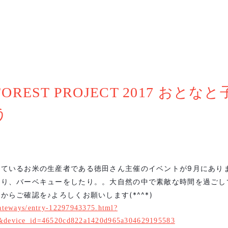
 FOREST PROJECT 2017 おと
う
しているお米の生産者である徳田さん主催のイベントが9月にあり
だり、バーベキューをしたり。。大自然の中で素敵な時間を過ごし
からご確認を♪よろしくお願いします(*^^*)
wateways/entry-12297943375.html?
&device_id=46520cd822a1420d965a304629195583